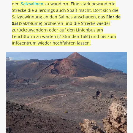
den
Salzsalinen
zu wandern. Eine stark bewanderte
Strecke die allerdings auch Spaß macht. Dort sich die
Salzgewinnung an den Salinas anschauen, das
Flor de
Sal
(Salzblume) probieren und die Strecke wieder
zurückzuwandern oder auf den Linienbus am
Leuchtturm zu warten (2-Stunden Takt) und bis zum
Infozentrum wieder hochfahren lassen.