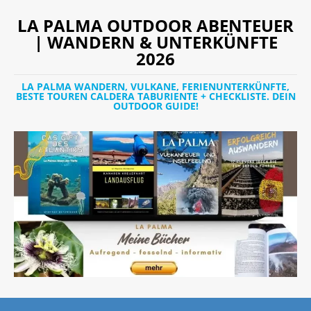
LA PALMA OUTDOOR ABENTEUER
| WANDERN & UNTERKÜNFTE
2026
LA PALMA WANDERN, VULKANE, FERIENUNTERKÜNFTE,
BESTE TOUREN CALDERA TABURIENTE + CHECKLISTE. DEIN
OUTDOOR GUIDE!