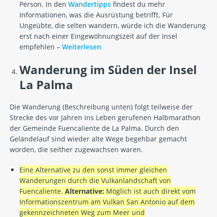
Person. In den
Wandertipps
findest du mehr
Informationen, was die Ausrüstung betrifft. Für
Ungeübte, die selten wandern, würde ich die Wanderung
erst nach einer Eingewöhnungszeit auf der Insel
empfehlen –
Weiterlesen
Wanderung im Süden der Insel
La Palma
Die Wanderung (Beschreibung unten) folgt teilweise der
Strecke des vor Jahren ins Leben gerufenen Halbmarathon
der Gemeinde Fuencaliente de La Palma. Durch den
Geländelauf sind wieder alte Wege begehbar gemacht
worden, die seither zugewachsen waren.
Eine Alternative zu den sonst immer gleichen
Wanderungen durch die Vulkanlandschaft von
Fuencaliente.
Alternative:
Möglich ist auch direkt vom
Informationszentrum am Vulkan San Antonio auf dem
gekennzeichneten Weg zum Meer und