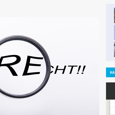
Wanderwege in Google Maps – Super einfach!
TOUREN UND
KA