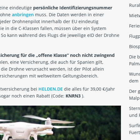
Rural
eine eindeutige
persönliche Identifizierungsnummer
Drohne
anbringen
muss. Die Daten werden in einer
Miet
jeder Drohnenpilot innerhalb der EU eindeutig
Ferie
ie in die C-Klassen fallen, müssen über ein System
. So kann während des Flugs die jeweilige eID der Drohne
Flug
Biosp
sicherung für die „offene Klasse“ noch nicht zwingend
Die 
en, eine Versicherung, die auch für Spanien gilt,
Palm
die Drohne verursacht werden, ist der Pilot allein
Wund
ersicherungen mit weltweitem Geltungsbereich.
dem 
htversicherung bei
HELDEN.DE
die alles für 39,00 €/Jahr
Der 
ogar noch einen Rabatt (Code:
KNRN3
).
Malp
Ster
und 
Surfi
Fuer