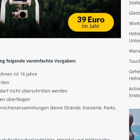
Stoll
Gleit
Works
Höhle
Unte
Waru
ung folgende vereinfachte Vorgaben:
Tauc
Gehe
ohnen ist 16 Jahre
Höhl
erden
Actio
darf nicht überschritten werden
Erleb
en überfliegen
nschenansammlungen (keine Strände, Konzerte, Parks,
 Hubschrauberlandplätze, Hospital und militärische