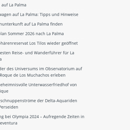
 auf La Palma
wagen auf La Palma: Tipps und Hinweise
nunterkunft auf La Palma finden
plan Sommer 2026 nach La Palma
härenreservat Los Tilos wieder geöffnet
besten Reise- und Wanderführer für La
a
er des Universums im Observatorium auf
Roque de Los Muchachos erleben
geheimnisvolle Unterwasserfriedhof von
ique
nschnuppenströme der Delta-Aquariden
Perseiden
ng bei Olympia 2024 – Aufregende Zeiten in
teventura