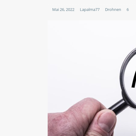
[ Februar 4, 2026 ]
La Palma 
Mai 26, 2022
Lapalma77
Drohnen
6
WANDERN