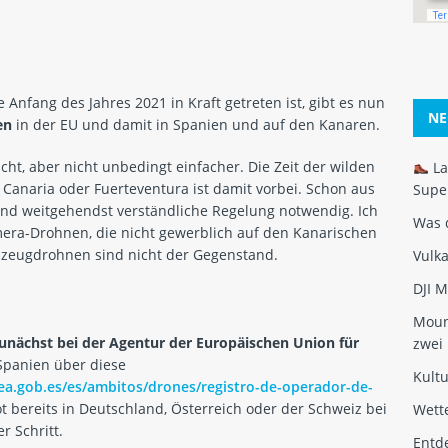
ie Anfang des Jahres 2021 in Kraft getreten ist, gibt es nun
NE
en
in der EU und damit in Spanien und auf den Kanaren.
cht, aber nicht unbedingt einfacher. Die Zeit der wilden
La
 Canaria oder Fuerteventura ist damit vorbei. Schon aus
Super
und weitgehendst verständliche Regelung notwendig. Ich
Was 
mera-Drohnen, die nicht gewerblich auf den Kanarischen
elzeugdrohnen sind nicht der Gegenstand.
Vulk
DJI M
Mount
unächst bei der Agentur der Europäischen Union für
zwei
Spanien über diese
Kultu
ea.gob.es/es/ambitos/drones/registro-de-operador-de-
 bereits in Deutschland, Österreich oder der Schweiz bei
Wette
er Schritt.
Entd