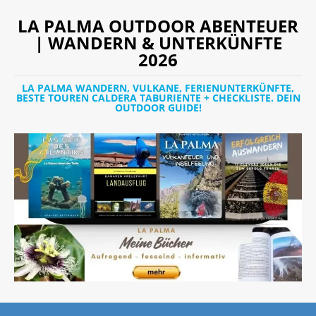
LA PALMA OUTDOOR ABENTEUER
| WANDERN & UNTERKÜNFTE
2026
LA PALMA WANDERN, VULKANE, FERIENUNTERKÜNFTE,
BESTE TOUREN CALDERA TABURIENTE + CHECKLISTE. DEIN
OUTDOOR GUIDE!