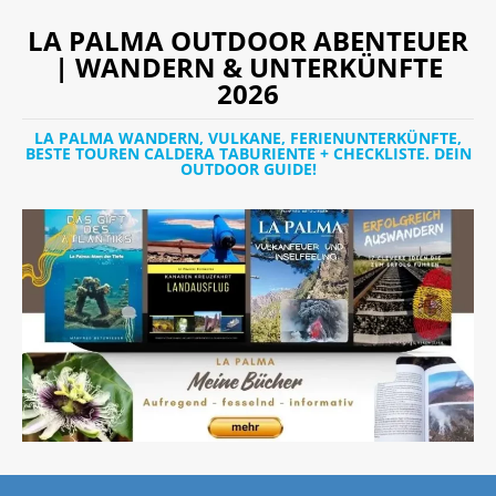
LA PALMA OUTDOOR ABENTEUER
| WANDERN & UNTERKÜNFTE
2026
LA PALMA WANDERN, VULKANE, FERIENUNTERKÜNFTE,
BESTE TOUREN CALDERA TABURIENTE + CHECKLISTE. DEIN
OUTDOOR GUIDE!