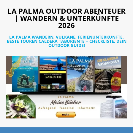
LA PALMA OUTDOOR ABENTEUER
| WANDERN & UNTERKÜNFTE
2026
LA PALMA WANDERN, VULKANE, FERIENUNTERKÜNFTE,
BESTE TOUREN CALDERA TABURIENTE + CHECKLISTE. DEIN
OUTDOOR GUIDE!