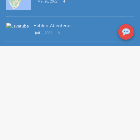
Mai 26, 2022
4
Höhlen-Abenteuer
Juli 1, 2022
3
RECHTLICHE HINWEISE
Impressum/ Datenschutz
WEITERE SEITEN
La Palma Informationen
Foto Galerie
Kanaren Küche
Sicher im Ruhestand