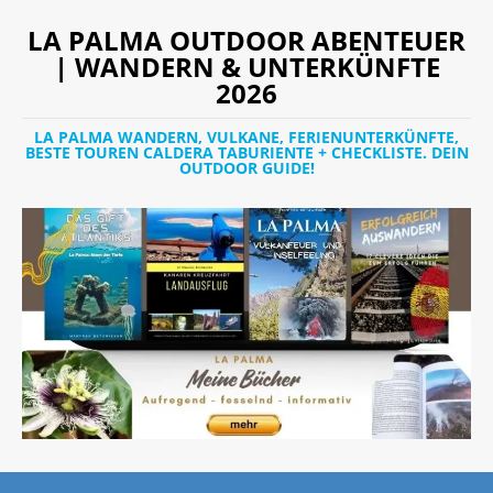
LA PALMA OUTDOOR ABENTEUER
| WANDERN & UNTERKÜNFTE
2026
LA PALMA WANDERN, VULKANE, FERIENUNTERKÜNFTE,
BESTE TOUREN CALDERA TABURIENTE + CHECKLISTE. DEIN
OUTDOOR GUIDE!