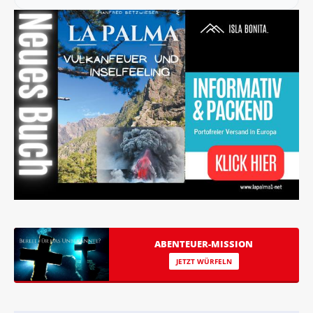
ABENTEUER-MISSION
JETZT WÜRFELN