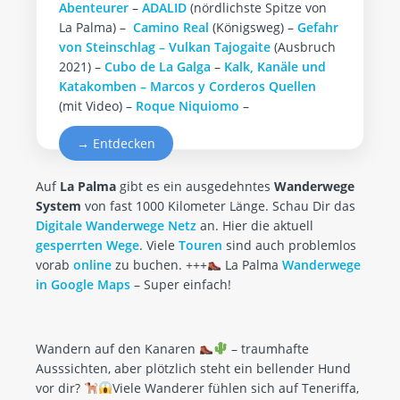
Abenteurer
–
ADALID
(nördlichste Spitze von
La Palma) –
Camino Real
(Königsweg) –
Gefahr
von Steinschlag –
Vulkan Tajogaite
(Ausbruch
2021) –
Cubo de La Galga
–
Kalk, Kanäle und
Katakomben –
Marcos y Corderos Quellen
(mit Video) –
Roque Niquiomo
–
→ Entdecken
Auf
La Palma
gibt es ein ausgedehntes
Wanderwege
System
von fast 1000 Kilometer Länge. Schau Dir das
Digitale Wanderwege Netz
an. Hier die aktuell
gesperrten Wege
. Viele
Touren
sind auch problemlos
vorab
online
zu buchen. +++
La Palma
Wanderwege
in Google Maps
– Super einfach!
Wandern auf den Kanaren
– traumhafte
Ausssichten, aber plötzlich steht ein bellender Hund
vor dir?
Viele Wanderer fühlen sich auf Teneriffa,