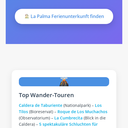
La Palma Ferienunterkunft finden
Top Wander-Touren
Caldera de Taburiente
(Nationalpark) –
Los
Tilos
(Bioreservat) –
Roque de Los Muchachos
(Observatorium) –
La Cumbrecita
(Blick in die
Caldera) –
5 spektakuläre Schluchten für