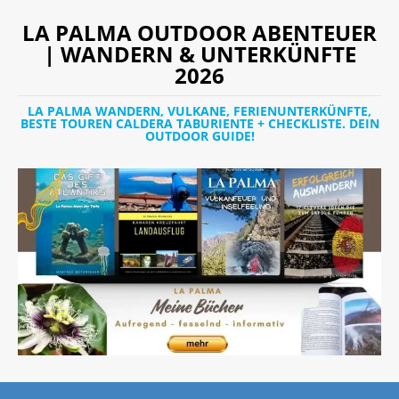
LA PALMA OUTDOOR ABENTEUER
| WANDERN & UNTERKÜNFTE
2026
LA PALMA WANDERN, VULKANE, FERIENUNTERKÜNFTE,
BESTE TOUREN CALDERA TABURIENTE + CHECKLISTE. DEIN
OUTDOOR GUIDE!