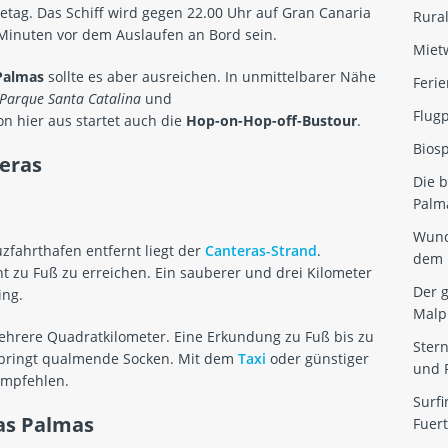
setag. Das Schiff wird gegen 22.00 Uhr auf Gran Canaria
Rural
 Minuten vor dem Auslaufen an Bord sein.
Miet
Palmas
sollte es aber ausreichen. In unmittelbarer Nähe
Ferie
Parque Santa Catalina
und
Flug
on hier aus startet auch die
Hop-on-Hop-off-Bustour
.
Biosp
teras
Die 
Palm
Wund
zfahrthafen entfernt liegt der
Canteras-Strand
.
dem 
ht zu Fuß zu erreichen. Ein sauberer und drei Kilometer
Der 
ing.
Malp
ehrere Quadratkilometer. Eine Erkundung zu Fuß bis zu
Ster
 bringt qualmende Socken. Mit dem
Taxi
oder günstiger
und 
empfehlen.
Surfi
as Palmas
Fuer