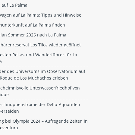
 auf La Palma
wagen auf La Palma: Tipps und Hinweise
nunterkunft auf La Palma finden
plan Sommer 2026 nach La Palma
härenreservat Los Tilos wieder geöffnet
besten Reise- und Wanderführer für La
a
er des Universums im Observatorium auf
Roque de Los Muchachos erleben
geheimnisvolle Unterwasserfriedhof von
ique
nschnuppenströme der Delta-Aquariden
Perseiden
ng bei Olympia 2024 – Aufregende Zeiten in
teventura