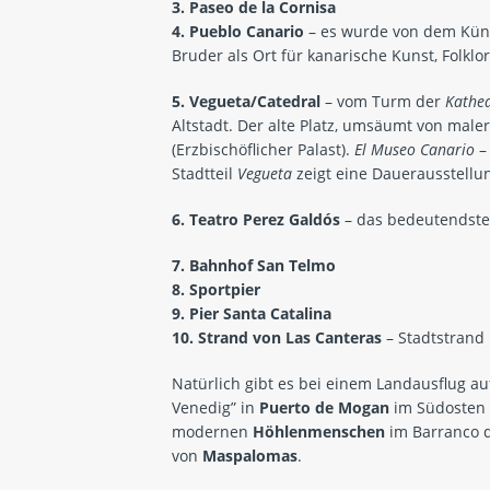
3. Paseo de la Cornisa
4. Pueblo Canario
– es wurde von dem Küns
Bruder als Ort für kanarische Kunst, Folkl
5. Vegueta/Catedral
– vom Turm der
Kathe
Altstadt. Der alte Platz, umsäumt von male
(Erzbischöflicher Palast).
El Museo Canario
–
Stadtteil
Vegueta
zeigt eine Dauerausstellu
6. Teatro Perez Galdós
– das bedeutendste 
7. Bahnhof San Telmo
8. Sportpier
9.
Pier
Santa Catalina
10. Strand von Las Canteras
– Stadtstrand
Natürlich gibt es bei einem Landausflug au
Venedig” in
Puerto de Mogan
im Südosten 
modernen
Höhlenmenschen
im Barranco d
von
Maspalomas
.