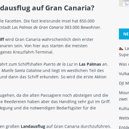
ndausflug auf Gran Canaria?
ele Facetten. Die fast kreisrunde Insel hat 850.000
tstadt
Las Palmas de Gran Canaria
383.000 Bewohner.
NE
ff
wird Gran Canaria wahrscheinlich dein erster
aren sein. Von hier aus starten die meisten
La
igenes Kreuzfahrt-Terminal.
Super
Fahrt zum Schiffshafen
Puerto de la Luz
in
Las Palmas
an.
Was 
t
Muelle Santa Catalina
und liegt im westlichen Teil des
Vulk
und dann das Schiff erkunden. So wird die erste Aktion
DJI M
Mount
zugehen, da die alten Passagiere noch absteigen und die
zwei
ie Reedereien haben aber das Handling sehr gut im Griff.
legung und die notwendigen Bedarfsgüter für die
Kultu
Wette
nen großen
Landausflug
auf Gran Canaria durchzuführen.
Entd