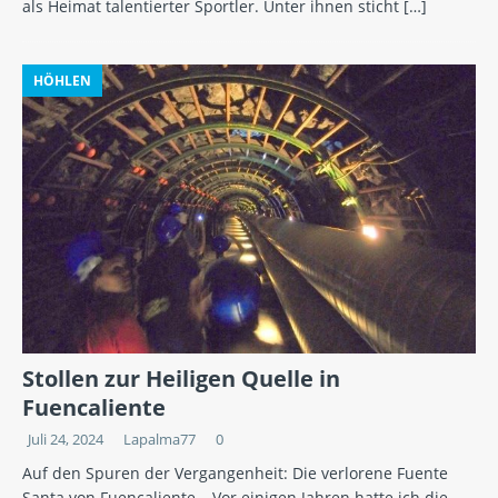
als Heimat talentierter Sportler. Unter ihnen sticht
[…]
HÖHLEN
Stollen zur Heiligen Quelle in
Fuencaliente
Juli 24, 2024
Lapalma77
0
Auf den Spuren der Vergangenheit: Die verlorene Fuente
Santa von Fuencaliente – Vor einigen Jahren hatte ich die