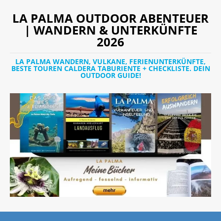
LA PALMA OUTDOOR ABENTEUER
| WANDERN & UNTERKÜNFTE
2026
LA PALMA WANDERN, VULKANE, FERIENUNTERKÜNFTE,
BESTE TOUREN CALDERA TABURIENTE + CHECKLISTE. DEIN
OUTDOOR GUIDE!