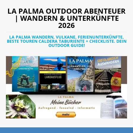
LA PALMA OUTDOOR ABENTEUER
| WANDERN & UNTERKÜNFTE
2026
LA PALMA WANDERN, VULKANE, FERIENUNTERKÜNFTE,
BESTE TOUREN CALDERA TABURIENTE + CHECKLISTE. DEIN
OUTDOOR GUIDE!