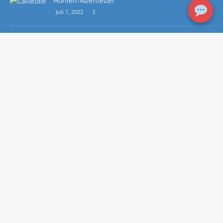
Höhlen-Abenteuer
Juli 1, 2022
3
RECHTLICHE HINWEISE
Impressum/ Datenschutz
WEITERE SEITEN
La Palma Informationen
Foto Galerie
Kanaren Küche
Sicher im Ruhestand
Autorenseite/ Kontakt